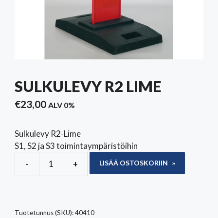
SULKULEVY R2 LIME
€
23,00
ALV 0%
Sulkulevy R2-Lime
S1, S2 ja S3 toimintaympäristöihin
-
+
LISÄÄ OSTOSKORIIN
Sulkulevy
R2
Lime
määrä
Tuotetunnus (SKU):
40410