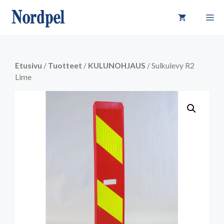
Siirry
VA
sisältöön
Etusivu
/
Tuotteet
/
KULUNOHJAUS
/ Sulkulevy R2
Lime