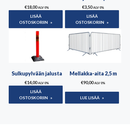
€
18,00
€
3,50
ALV 0%
ALV 0%
LISÄÄ
LISÄÄ
OSTOSKORIIN
OSTOSKORIIN
Sulkupylvään jalusta
Mellakka-aita 2,5 m
€
14,00
€
90,00
ALV 0%
ALV 0%
LISÄÄ
OSTOSKORIIN
LUE LISÄÄ