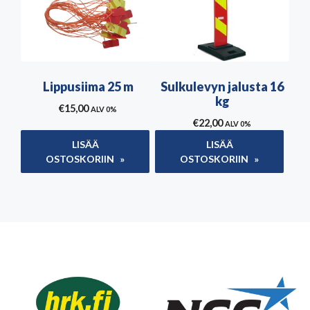
Lippusiima 25 m
Sulkulevyn jalusta 16
kg
€
15,00
ALV 0%
€
22,00
ALV 0%
LISÄÄ
LISÄÄ
OSTOSKORIIN
OSTOSKORIIN