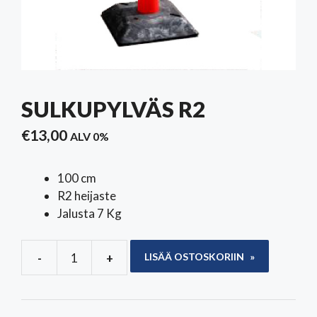
SULKUPYLVÄS R2
€
13,00
ALV 0%
100 cm
R2 heijaste
Jalusta 7 Kg
-
+
LISÄÄ OSTOSKORIIN
Sulkupylväs
R2
määrä