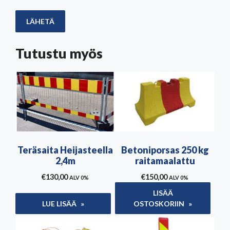
Tutustu myös
Teräsaita Heijasteella
Betoniporsas 250 kg
2,4m
raitamaalattu
€
130,00
€
150,00
ALV 0%
ALV 0%
LISÄÄ
LUE LISÄÄ
OSTOSKORIIN