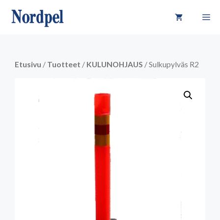
Siirry
VA
sisältöön
Etusivu
/
Tuotteet
/
KULUNOHJAUS
/ Sulkupylväs R2