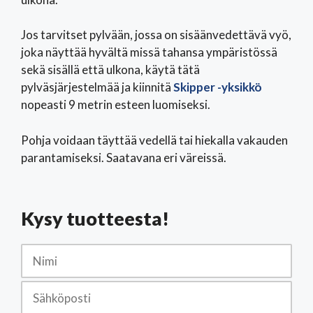
Jos tarvitset pylvään, jossa on sisäänvedettävä vyö,
joka näyttää hyvältä missä tahansa ympäristössä
sekä sisällä että ulkona, käytä tätä
pylväsjärjestelmää ja kiinnitä
Skipper -yksikkö
nopeasti 9 metrin esteen luomiseksi.
Pohja voidaan täyttää vedellä tai hiekalla vakauden
parantamiseksi.
Saatavana eri väreissä.
Kysy tuotteesta!