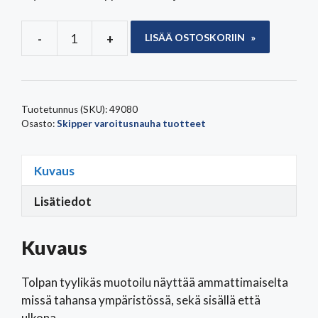
-
+
LISÄÄ OSTOSKORIIN
Skipper-
tolppa
ja
jalusta
Tuotetunnus (SKU):
49080
määrä
Osasto:
Skipper varoitusnauha tuotteet
Kuvaus
Lisätiedot
Kuvaus
Tolpan tyylikäs muotoilu näyttää ammattimaiselta
missä tahansa ympäristössä, sekä sisällä että
ulkona.