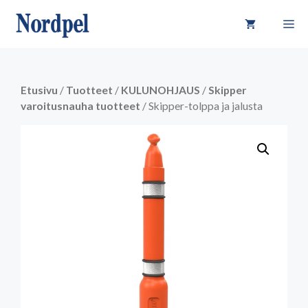
Siirry
VA
sisältöön
Etusivu
/
Tuotteet
/
KULUNOHJAUS
/
Skipper
varoitusnauha tuotteet
/ Skipper-tolppa ja jalusta