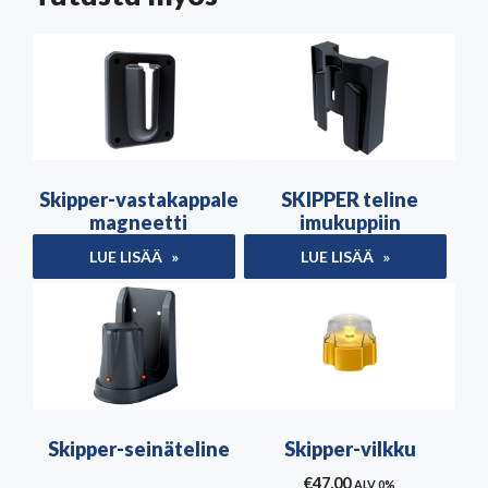
Skipper-vastakappale
SKIPPER teline
magneetti
imukuppiin
LUE LISÄÄ
LUE LISÄÄ
Skipper-seinäteline
Skipper-vilkku
€
47,00
ALV 0%