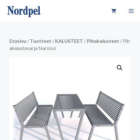
Siirry
VA
sisältöön
Etusivu
/
Tuotteet
/
KALUSTEET
/
Pihakalusteet
/ Pih
akalustesarja Narsissi