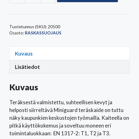
1,5
m
määrä
Tuotetunnus (SKU):
20500
Osasto:
RASKASSUOJAUS
Kuvaus
Lisätiedot
Kuvaus
Teräksestä valmistettu, suhteellisen kevyt ja
helposti siirreltävä Miniguard teräskaide on tuttu
näky kaupunkien keskustojen työmailla. Kaiteella on
pitkä käyttökokemus ja soveltuu moneen eri
toimintaluokkaan: EN 1317-2: T1, T2 ja T3.