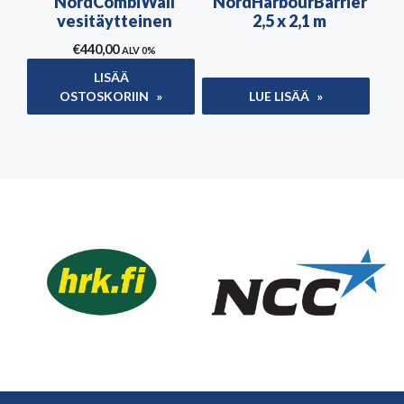
NordCombiWall
NordHarbourBarrier
vesitäytteinen
2,5 x 2,1 m
€
440,00
ALV 0%
LISÄÄ
OSTOSKORIIN
LUE LISÄÄ