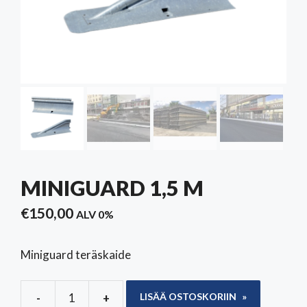
MINIGUARD 1,5 M
€
150,00
ALV 0%
Miniguard teräskaide
-
+
LISÄÄ OSTOSKORIIN
MiniGuard