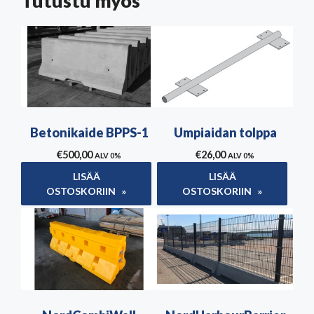
Tutustu myös
Betonikaide BPPS-1
Umpiaidan tolppa
€
500,00
€
26,00
ALV 0%
ALV 0%
LISÄÄ
LISÄÄ
OSTOSKORIIN
OSTOSKORIIN