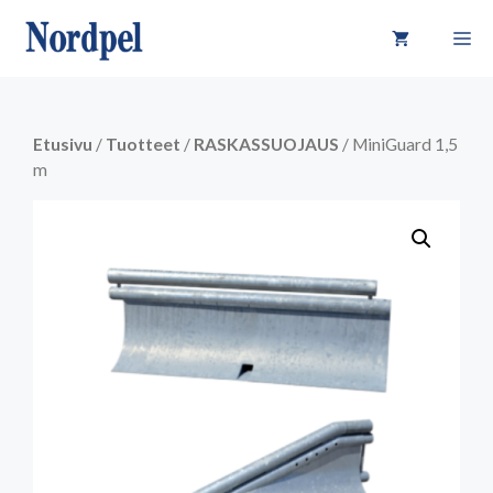
Siirry
VA
sisältöön
Etusivu
/
Tuotteet
/
RASKASSUOJAUS
/ MiniGuard 1,5
m